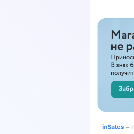
inSales
— п