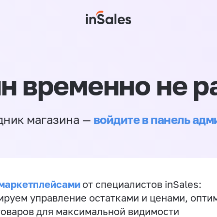
н временно не р
войдите в панель ад
дник магазина —
 маркетплейсами
от специалистов inSales:
ируем управление остатками и ценами, опт
товаров для максимальной видимости