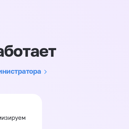
аботает
министратора
имизируем