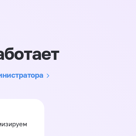
аботает
министратора
имизируем