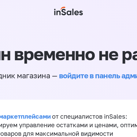
н временно не р
войдите в панель ад
дник магазина —
 маркетплейсами
от специалистов inSales:
ируем управление остатками и ценами, опт
товаров для максимальной видимости