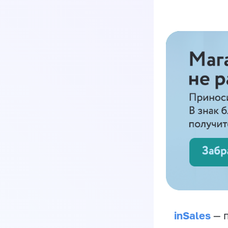
inSales
— п