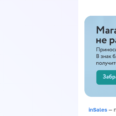
inSales
— п