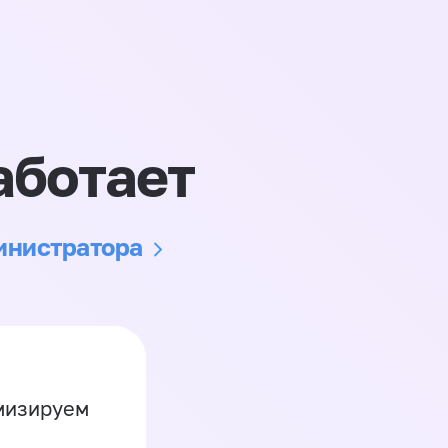
аботает
министратора
имизируем