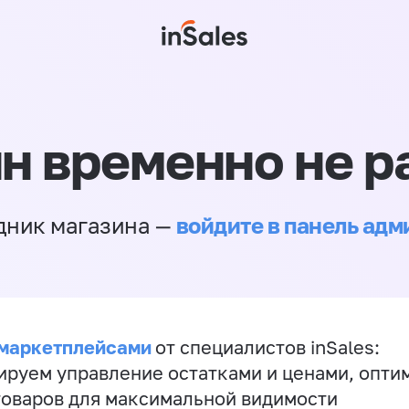
н временно не р
войдите в панель ад
дник магазина —
 маркетплейсами
от специалистов inSales:
ируем управление остатками и ценами, опт
товаров для максимальной видимости