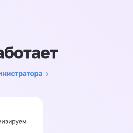
аботает
министратора
имизируем