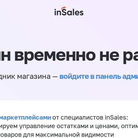
н временно не р
войдите в панель ад
дник магазина —
 маркетплейсами
от специалистов inSales:
ируем управление остатками и ценами, опт
товаров для максимальной видимости