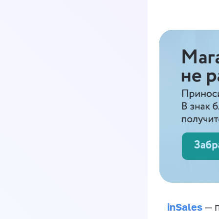
inSales
— п