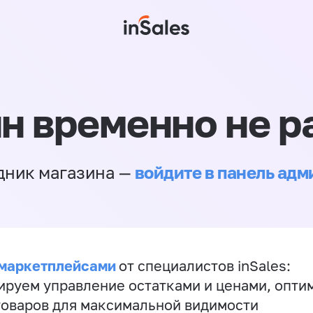
н временно не р
войдите в панель ад
дник магазина —
 маркетплейсами
от специалистов inSales:
ируем управление остатками и ценами, опт
товаров для максимальной видимости