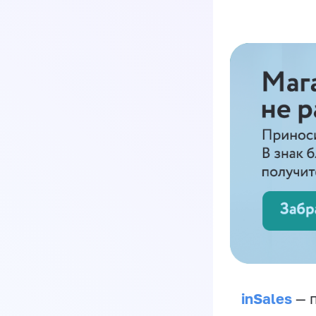
inSales
— п