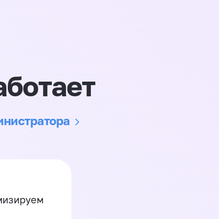
аботает
министратора
имизируем