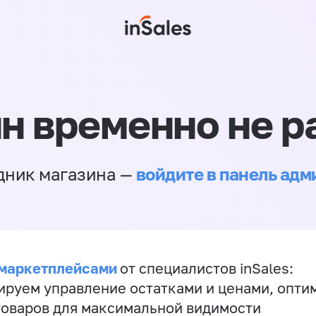
н временно не р
войдите в панель ад
дник магазина —
 маркетплейсами
от специалистов inSales:
ируем управление остатками и ценами, опт
товаров для максимальной видимости