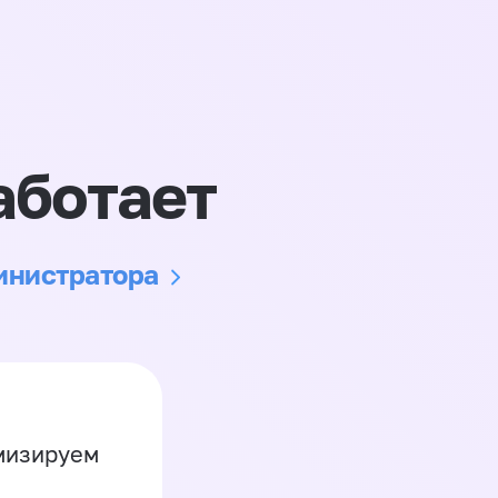
аботает
министратора
имизируем