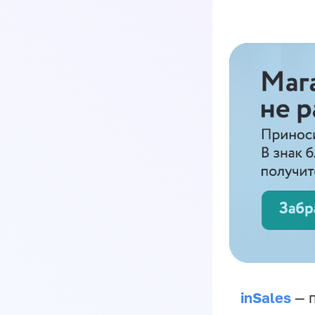
inSales
— п