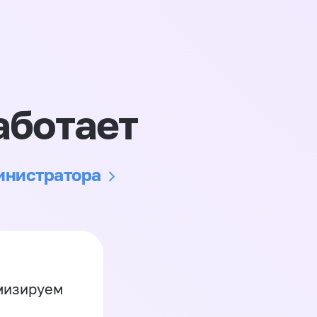
аботает
министратора
имизируем