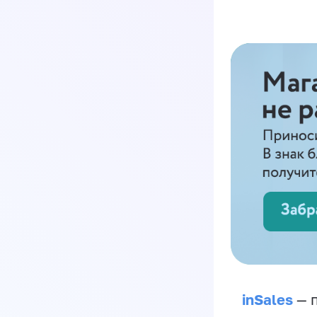
inSales
— п