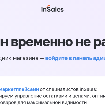
н временно не р
войдите в панель ад
дник магазина —
 маркетплейсами
от специалистов inSales:
ируем управление остатками и ценами, опт
товаров для максимальной видимости