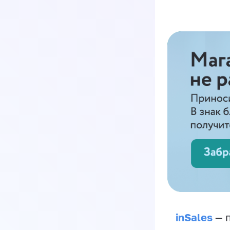
inSales
— п