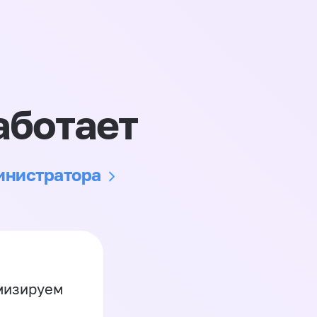
аботает
министратора
имизируем