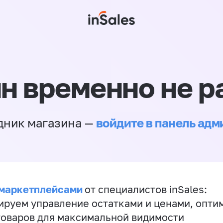
н временно не р
войдите в панель ад
дник магазина —
 маркетплейсами
от специалистов inSales:
ируем управление остатками и ценами, опт
товаров для максимальной видимости