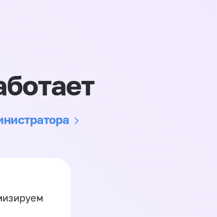
аботает
министратора
имизируем