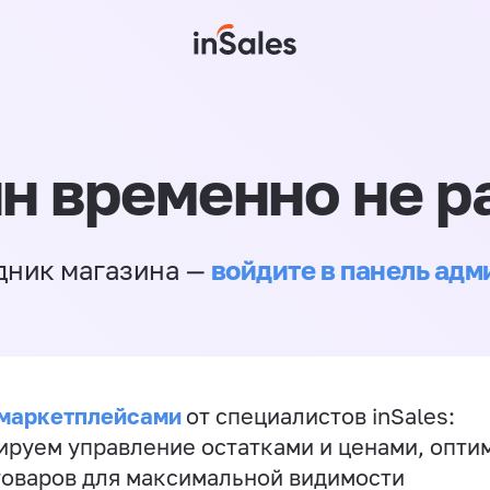
н временно не р
войдите в панель ад
дник магазина —
 маркетплейсами
от специалистов inSales:
ируем управление остатками и ценами, опт
товаров для максимальной видимости