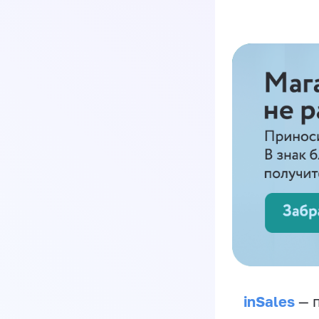
inSales
— п