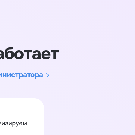
аботает
министратора
имизируем