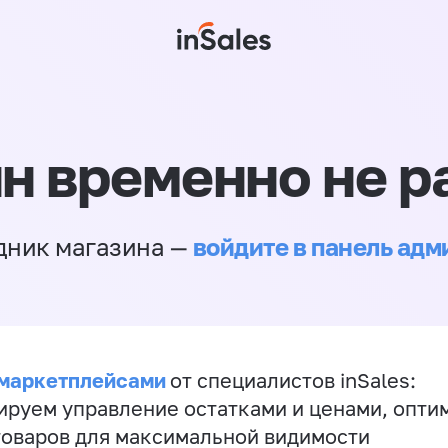
н временно не р
войдите в панель ад
дник магазина —
 маркетплейсами
от специалистов inSales:
ируем управление остатками и ценами, опт
товаров для максимальной видимости