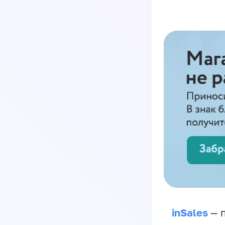
inSales
— п