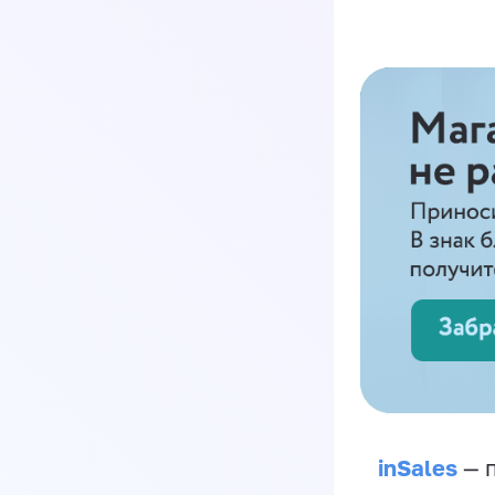
inSales
— п