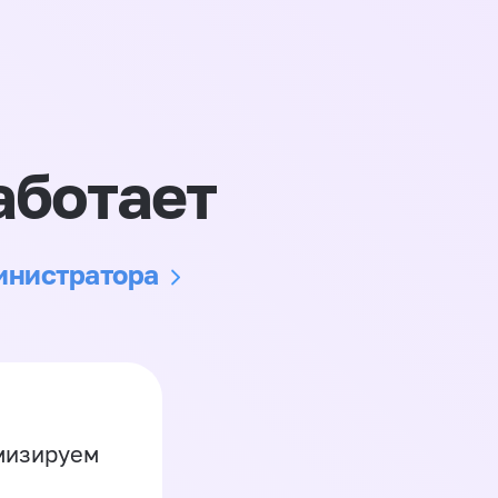
аботает
министратора
имизируем