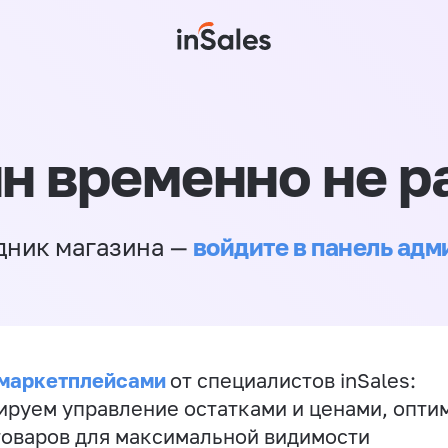
н временно не р
войдите в панель ад
дник магазина —
 маркетплейсами
от специалистов inSales:
ируем управление остатками и ценами, опт
товаров для максимальной видимости