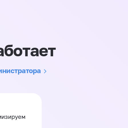
аботает
министратора
имизируем