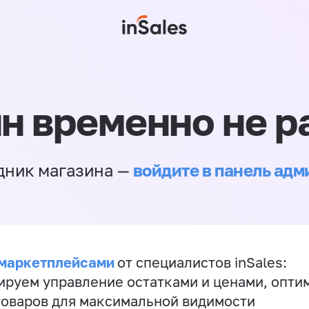
н временно не р
войдите в панель ад
дник магазина —
 маркетплейсами
от специалистов inSales:
ируем управление остатками и ценами, опт
товаров для максимальной видимости