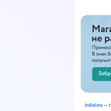
inSales
— п