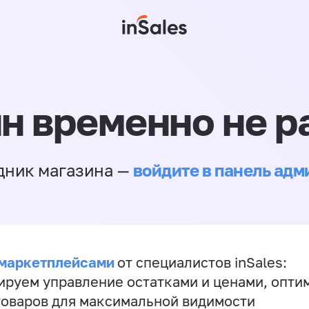
н временно не р
войдите в панель ад
дник магазина —
 маркетплейсами
от специалистов inSales:
ируем управление остатками и ценами, опт
товаров для максимальной видимости