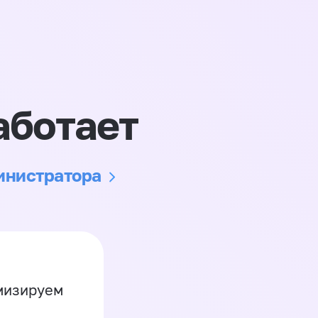
аботает
министратора
имизируем