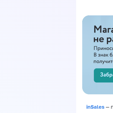
inSales
— п