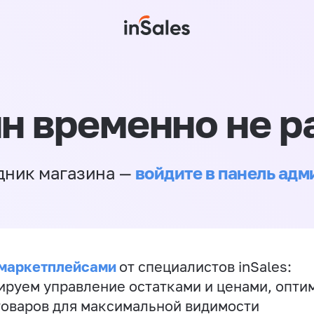
н временно не р
войдите в панель ад
дник магазина —
 маркетплейсами
от специалистов inSales:
ируем управление остатками и ценами, опт
товаров для максимальной видимости