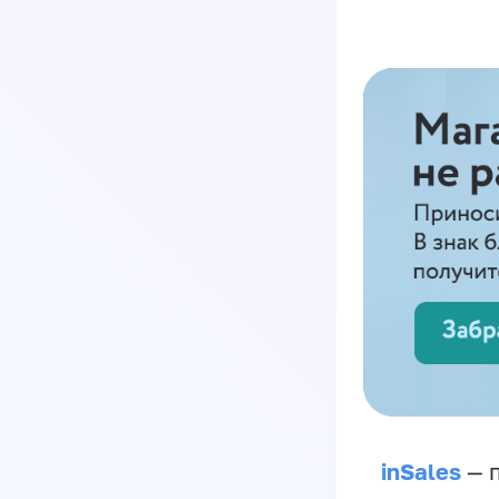
inSales
— п