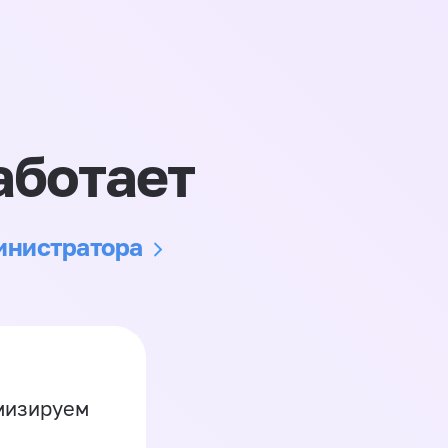
аботает
министратора
имизируем